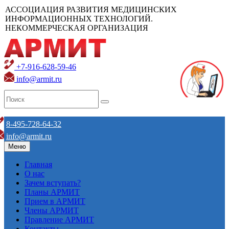
АССОЦИАЦИЯ РАЗВИТИЯ МЕДИЦИНСКИХ
ИНФОРМАЦИОННЫХ ТЕХНОЛОГИЙ.
НЕКОММЕРЧЕСКАЯ ОРГАНИЗАЦИЯ
+7-916-628-59-46
info@armit.ru
8-495-728-64-32
info@armit.ru
Меню
Главная
О нас
Зачем вступать?
Планы АРМИТ
Прием в АРМИТ
Члены АРМИТ
Правление АРМИТ
Контакты