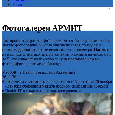
Устав
Фотогалерея АРМИТ
Для просмотра фотографий в режиме слайд-шоу щелкните на
любую фотографию, и когда она увеличится, то под ней
появятся дополнительные возможности просмотра. Нажмите
на надпись слайд-шоу и, при желании, нажмите на число от 1
до 5, что означает количество секунд просмотра каждой
фотографии в режиме слайд-шоу.
MedSoft - e-Health. Бразилия и Аргентина
26.11.2011
Фотоотчет о состоявшемся в Бразилии и Аргентине 26 ноября
- 7 декабря очередном международном симпозиуме MedSoft -
e-Health. IT в современном здравоохранении.