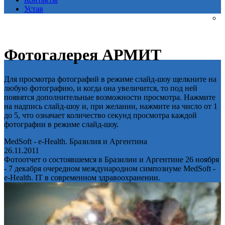
Устав
Фотогалерея АРМИТ
Для просмотра фотографий в режиме слайд-шоу щелкните на
любую фотографию, и когда она увеличится, то под ней
появятся дополнительные возможности просмотра. Нажмите
на надпись слайд-шоу и, при желании, нажмите на число от 1
до 5, что означает количество секунд просмотра каждой
фотографии в режиме слайд-шоу.
MedSoft - e-Health. Бразилия и Аргентина
26.11.2011
Фотоотчет о состоявшемся в Бразилии и Аргентине 26 ноября
- 7 декабря очередном международном симпозиуме MedSoft -
e-Health. IT в современном здравоохранении.