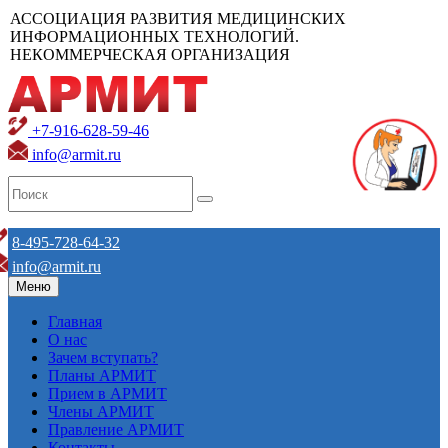
АССОЦИАЦИЯ РАЗВИТИЯ МЕДИЦИНСКИХ
ИНФОРМАЦИОННЫХ ТЕХНОЛОГИЙ.
НЕКОММЕРЧЕСКАЯ ОРГАНИЗАЦИЯ
+7-916-628-59-46
info@armit.ru
8-495-728-64-32
info@armit.ru
Меню
Главная
О нас
Зачем вступать?
Планы АРМИТ
Прием в АРМИТ
Члены АРМИТ
Правление АРМИТ
Контакты