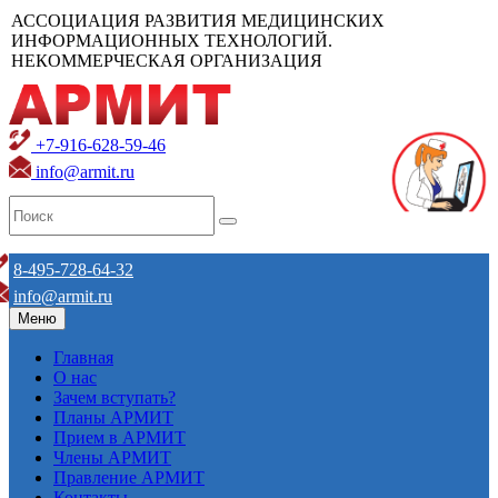
АССОЦИАЦИЯ РАЗВИТИЯ МЕДИЦИНСКИХ
ИНФОРМАЦИОННЫХ ТЕХНОЛОГИЙ.
НЕКОММЕРЧЕСКАЯ ОРГАНИЗАЦИЯ
+7-916-628-59-46
info@armit.ru
8-495-728-64-32
info@armit.ru
Меню
Главная
О нас
Зачем вступать?
Планы АРМИТ
Прием в АРМИТ
Члены АРМИТ
Правление АРМИТ
Контакты