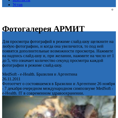
Устав
Фотогалерея АРМИТ
Для просмотра фотографий в режиме слайд-шоу щелкните на
любую фотографию, и когда она увеличится, то под ней
появятся дополнительные возможности просмотра. Нажмите
на надпись слайд-шоу и, при желании, нажмите на число от 1
до 5, что означает количество секунд просмотра каждой
фотографии в режиме слайд-шоу.
MedSoft - e-Health. Бразилия и Аргентина
26.11.2011
Фотоотчет о состоявшемся в Бразилии и Аргентине 26 ноября
- 7 декабря очередном международном симпозиуме MedSoft -
e-Health. IT в современном здравоохранении.