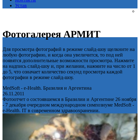
Устав
Фотогалерея АРМИТ
Для просмотра фотографий в режиме слайд-шоу щелкните на
любую фотографию, и когда она увеличится, то под ней
появятся дополнительные возможности просмотра. Нажмите
на надпись слайд-шоу и, при желании, нажмите на число от 1
до 5, что означает количество секунд просмотра каждой
фотографии в режиме слайд-шоу.
MedSoft - e-Health. Бразилия и Аргентина
26.11.2011
Фотоотчет о состоявшемся в Бразилии и Аргентине 26 ноября
- 7 декабря очередном международном симпозиуме MedSoft -
e-Health. IT в современном здравоохранении.