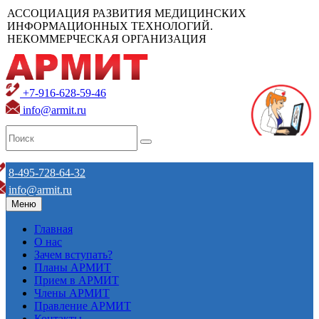
АССОЦИАЦИЯ РАЗВИТИЯ МЕДИЦИНСКИХ
ИНФОРМАЦИОННЫХ ТЕХНОЛОГИЙ.
НЕКОММЕРЧЕСКАЯ ОРГАНИЗАЦИЯ
+7-916-628-59-46
info@armit.ru
8-495-728-64-32
info@armit.ru
Меню
Главная
О нас
Зачем вступать?
Планы АРМИТ
Прием в АРМИТ
Члены АРМИТ
Правление АРМИТ
Контакты