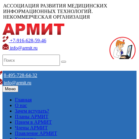
АССОЦИАЦИЯ РАЗВИТИЯ МЕДИЦИНСКИХ
ИНФОРМАЦИОННЫХ ТЕХНОЛОГИЙ.
НЕКОММЕРЧЕСКАЯ ОРГАНИЗАЦИЯ
+7-916-628-59-46
info@armit.ru
8-495-728-64-32
info@armit.ru
Меню
Главная
О нас
Зачем вступать?
Планы АРМИТ
Прием в АРМИТ
Члены АРМИТ
Правление АРМИТ
Контакты