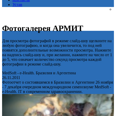
Устав
Фотогалерея АРМИТ
Для просмотра фотографий в режиме слайд-шоу щелкните на
любую фотографию, и когда она увеличится, то под ней
появятся дополнительные возможности просмотра. Нажмите
на надпись слайд-шоу и, при желании, нажмите на число от 1
до 5, что означает количество секунд просмотра каждой
фотографии в режиме слайд-шоу.
MedSoft - e-Health. Бразилия и Аргентина
26.11.2011
Фотоотчет о состоявшемся в Бразилии и Аргентине 26 ноября
- 7 декабря очередном международном симпозиуме MedSoft -
e-Health. IT в современном здравоохранении.