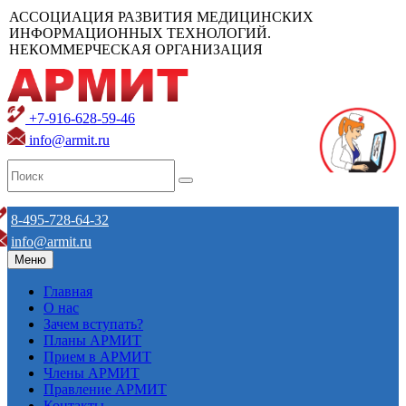
АССОЦИАЦИЯ РАЗВИТИЯ МЕДИЦИНСКИХ
ИНФОРМАЦИОННЫХ ТЕХНОЛОГИЙ.
НЕКОММЕРЧЕСКАЯ ОРГАНИЗАЦИЯ
+7-916-628-59-46
info@armit.ru
8-495-728-64-32
info@armit.ru
Меню
Главная
О нас
Зачем вступать?
Планы АРМИТ
Прием в АРМИТ
Члены АРМИТ
Правление АРМИТ
Контакты