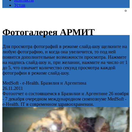
Устав
Фотогалерея АРМИТ
Для просмотра фотографий в режиме слайд-шоу щелкните на
любую фотографию, и когда она увеличится, то под ней
появятся дополнительные возможности просмотра. Нажмите
на надпись слайд-шоу и, при желании, нажмите на число от 1
до 5, что означает количество секунд просмотра каждой
фотографии в режиме слайд-шоу.
MedSoft - e-Health. Бразилия и Аргентина
26.11.2011
Фотоотчет о состоявшемся в Бразилии и Аргентине 26 ноября
- 7 декабря очередном международном симпозиуме MedSoft -
e-Health. IT в современном здравоохранении.