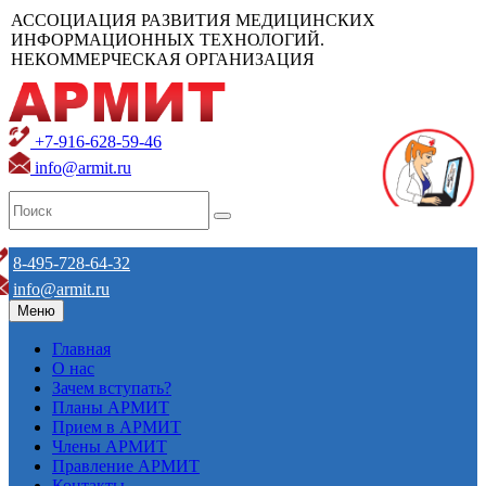
АССОЦИАЦИЯ РАЗВИТИЯ МЕДИЦИНСКИХ
ИНФОРМАЦИОННЫХ ТЕХНОЛОГИЙ.
НЕКОММЕРЧЕСКАЯ ОРГАНИЗАЦИЯ
+7-916-628-59-46
info@armit.ru
8-495-728-64-32
info@armit.ru
Меню
Главная
О нас
Зачем вступать?
Планы АРМИТ
Прием в АРМИТ
Члены АРМИТ
Правление АРМИТ
Контакты