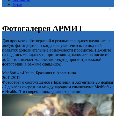
Устав
Фотогалерея АРМИТ
Для просмотра фотографий в режиме слайд-шоу щелкните на
любую фотографию, и когда она увеличится, то под ней
появятся дополнительные возможности просмотра. Нажмите
на надпись слайд-шоу и, при желании, нажмите на число от 1
до 5, что означает количество секунд просмотра каждой
фотографии в режиме слайд-шоу.
MedSoft - e-Health. Бразилия и Аргентина
26.11.2011
Фотоотчет о состоявшемся в Бразилии и Аргентине 26 ноября
- 7 декабря очередном международном симпозиуме MedSoft -
e-Health. IT в современном здравоохранении.