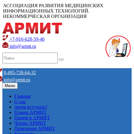
АССОЦИАЦИЯ РАЗВИТИЯ МЕДИЦИНСКИХ
ИНФОРМАЦИОННЫХ ТЕХНОЛОГИЙ.
НЕКОММЕРЧЕСКАЯ ОРГАНИЗАЦИЯ
+7-916-628-59-46
info@armit.ru
8-495-728-64-32
info@armit.ru
Меню
Главная
О нас
Зачем вступать?
Планы АРМИТ
Прием в АРМИТ
Члены АРМИТ
Правление АРМИТ
Контакты