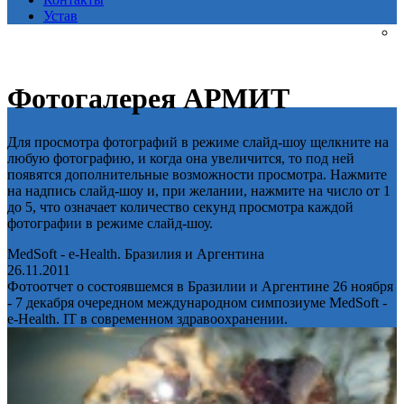
Устав
Фотогалерея АРМИТ
Для просмотра фотографий в режиме слайд-шоу щелкните на
любую фотографию, и когда она увеличится, то под ней
появятся дополнительные возможности просмотра. Нажмите
на надпись слайд-шоу и, при желании, нажмите на число от 1
до 5, что означает количество секунд просмотра каждой
фотографии в режиме слайд-шоу.
MedSoft - e-Health. Бразилия и Аргентина
26.11.2011
Фотоотчет о состоявшемся в Бразилии и Аргентине 26 ноября
- 7 декабря очередном международном симпозиуме MedSoft -
e-Health. IT в современном здравоохранении.