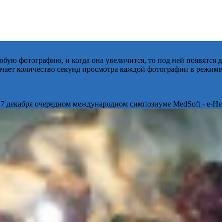
бую фотографию, и когда она увеличится, то под ней появятся
начает количество секунд просмотра каждой фотографии в режиме
 7 декабря очередном международном симпозиуме MedSoft - e-Hea