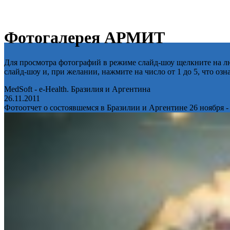
Фотогалерея АРМИТ
Для просмотра фотографий в режиме слайд-шоу щелкните на лю
слайд-шоу и, при желании, нажмите на число от 1 до 5, что оз
MedSoft - e-Health. Бразилия и Аргентина
26.11.2011
Фотоотчет о состоявшемся в Бразилии и Аргентине 26 ноября -