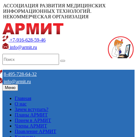
АССОЦИАЦИЯ РАЗВИТИЯ МЕДИЦИНСКИХ
ИНФОРМАЦИОННЫХ ТЕХНОЛОГИЙ.
НЕКОММЕРЧЕСКАЯ ОРГАНИЗАЦИЯ
+7-916-628-59-46
info@armit.ru
8-495-728-64-32
info@armit.ru
Меню
Главная
О нас
Зачем вступать?
Планы АРМИТ
Прием в АРМИТ
Члены АРМИТ
Правление АРМИТ
Контакты