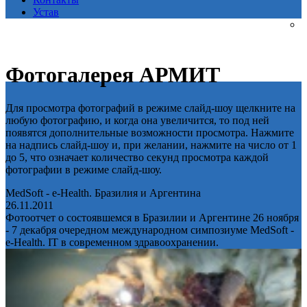
Устав
Фотогалерея АРМИТ
Для просмотра фотографий в режиме слайд-шоу щелкните на
любую фотографию, и когда она увеличится, то под ней
появятся дополнительные возможности просмотра. Нажмите
на надпись слайд-шоу и, при желании, нажмите на число от 1
до 5, что означает количество секунд просмотра каждой
фотографии в режиме слайд-шоу.
MedSoft - e-Health. Бразилия и Аргентина
26.11.2011
Фотоотчет о состоявшемся в Бразилии и Аргентине 26 ноября
- 7 декабря очередном международном симпозиуме MedSoft -
e-Health. IT в современном здравоохранении.