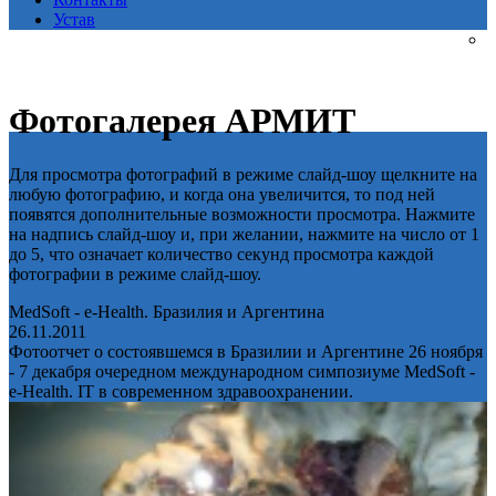
Устав
Фотогалерея АРМИТ
Для просмотра фотографий в режиме слайд-шоу щелкните на
любую фотографию, и когда она увеличится, то под ней
появятся дополнительные возможности просмотра. Нажмите
на надпись слайд-шоу и, при желании, нажмите на число от 1
до 5, что означает количество секунд просмотра каждой
фотографии в режиме слайд-шоу.
MedSoft - e-Health. Бразилия и Аргентина
26.11.2011
Фотоотчет о состоявшемся в Бразилии и Аргентине 26 ноября
- 7 декабря очередном международном симпозиуме MedSoft -
e-Health. IT в современном здравоохранении.