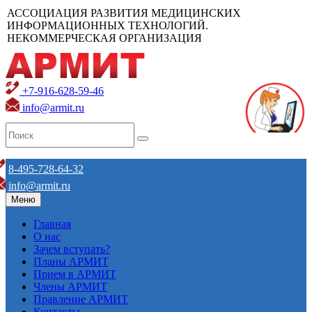
АССОЦИАЦИЯ РАЗВИТИЯ МЕДИЦИНСКИХ
ИНФОРМАЦИОННЫХ ТЕХНОЛОГИЙ.
НЕКОММЕРЧЕСКАЯ ОРГАНИЗАЦИЯ
+7-916-628-59-46
info@armit.ru
8-495-728-64-32
info@armit.ru
Меню
Главная
О нас
Зачем вступать?
Планы АРМИТ
Прием в АРМИТ
Члены АРМИТ
Правление АРМИТ
Контакты