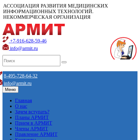
АССОЦИАЦИЯ РАЗВИТИЯ МЕДИЦИНСКИХ
ИНФОРМАЦИОННЫХ ТЕХНОЛОГИЙ.
НЕКОММЕРЧЕСКАЯ ОРГАНИЗАЦИЯ
+7-916-628-59-46
info@armit.ru
8-495-728-64-32
info@armit.ru
Меню
Главная
О нас
Зачем вступать?
Планы АРМИТ
Прием в АРМИТ
Члены АРМИТ
Правление АРМИТ
Контакты