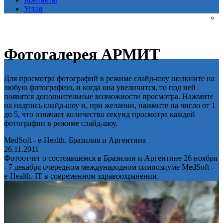
Устав
Фотогалерея АРМИТ
Для просмотра фотографий в режиме слайд-шоу щелкните на
любую фотографию, и когда она увеличится, то под ней
появятся дополнительные возможности просмотра. Нажмите
на надпись слайд-шоу и, при желании, нажмите на число от 1
до 5, что означает количество секунд просмотра каждой
фотографии в режиме слайд-шоу.
MedSoft - e-Health. Бразилия и Аргентина
26.11.2011
Фотоотчет о состоявшемся в Бразилии и Аргентине 26 ноября
- 7 декабря очередном международном симпозиуме MedSoft -
e-Health. IT в современном здравоохранении.