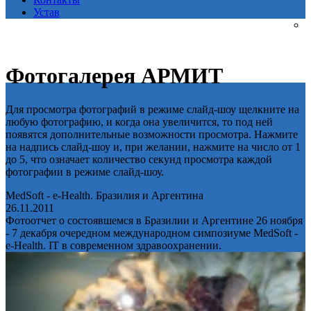
Устав
Фотогалерея АРМИТ
Для просмотра фотографий в режиме слайд-шоу щелкните на
любую фотографию, и когда она увеличится, то под ней
появятся дополнительные возможности просмотра. Нажмите
на надпись слайд-шоу и, при желании, нажмите на число от 1
до 5, что означает количество секунд просмотра каждой
фотографии в режиме слайд-шоу.
MedSoft - e-Health. Бразилия и Аргентина
26.11.2011
Фотоотчет о состоявшемся в Бразилии и Аргентине 26 ноября
- 7 декабря очередном международном симпозиуме MedSoft -
e-Health. IT в современном здравоохранении.