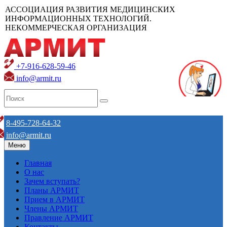
АССОЦИАЦИЯ РАЗВИТИЯ МЕДИЦИНСКИХ
ИНФОРМАЦИОННЫХ ТЕХНОЛОГИЙ.
НЕКОММЕРЧЕСКАЯ ОРГАНИЗАЦИЯ
+7-916-628-59-46
info@armit.ru
8-495-728-64-32
info@armit.ru
Меню
Главная
О нас
Зачем вступать?
Планы АРМИТ
Прием в АРМИТ
Члены АРМИТ
Правление АРМИТ
Контакты