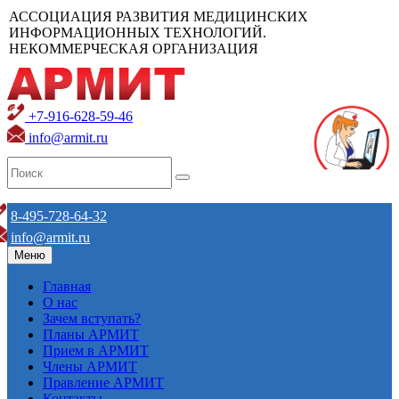
АССОЦИАЦИЯ РАЗВИТИЯ МЕДИЦИНСКИХ
ИНФОРМАЦИОННЫХ ТЕХНОЛОГИЙ.
НЕКОММЕРЧЕСКАЯ ОРГАНИЗАЦИЯ
+7-916-628-59-46
info@armit.ru
8-495-728-64-32
info@armit.ru
Меню
Главная
О нас
Зачем вступать?
Планы АРМИТ
Прием в АРМИТ
Члены АРМИТ
Правление АРМИТ
Контакты