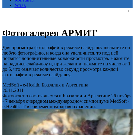
Устав
Фотогалерея АРМИТ
Для просмотра фотографий в режиме слайд-шоу щелкните на
любую фотографию, и когда она увеличится, то под ней
появятся дополнительные возможности просмотра. Нажмите
на надпись слайд-шоу и, при желании, нажмите на число от 1
до 5, что означает количество секунд просмотра каждой
фотографии в режиме слайд-шоу.
MedSoft - e-Health. Бразилия и Аргентина
26.11.2011
Фотоотчет о состоявшемся в Бразилии и Аргентине 26 ноября
- 7 декабря очередном международном симпозиуме MedSoft -
e-Health. IT в современном здравоохранении.