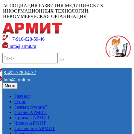
АССОЦИАЦИЯ РАЗВИТИЯ МЕДИЦИНСКИХ
ИНФОРМАЦИОННЫХ ТЕХНОЛОГИЙ.
НЕКОММЕРЧЕСКАЯ ОРГАНИЗАЦИЯ
+7-916-628-59-46
info@armit.ru
8-495-728-64-32
info@armit.ru
Меню
Главная
О нас
Зачем вступать?
Планы АРМИТ
Прием в АРМИТ
Члены АРМИТ
Правление АРМИТ
Контакты