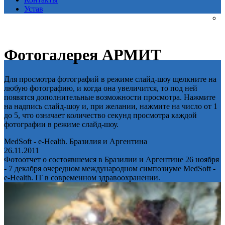
Устав
Фотогалерея АРМИТ
Для просмотра фотографий в режиме слайд-шоу щелкните на
любую фотографию, и когда она увеличится, то под ней
появятся дополнительные возможности просмотра. Нажмите
на надпись слайд-шоу и, при желании, нажмите на число от 1
до 5, что означает количество секунд просмотра каждой
фотографии в режиме слайд-шоу.
MedSoft - e-Health. Бразилия и Аргентина
26.11.2011
Фотоотчет о состоявшемся в Бразилии и Аргентине 26 ноября
- 7 декабря очередном международном симпозиуме MedSoft -
e-Health. IT в современном здравоохранении.