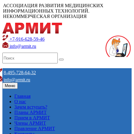
АССОЦИАЦИЯ РАЗВИТИЯ МЕДИЦИНСКИХ
ИНФОРМАЦИОННЫХ ТЕХНОЛОГИЙ.
НЕКОММЕРЧЕСКАЯ ОРГАНИЗАЦИЯ
+7-916-628-59-46
info@armit.ru
8-495-728-64-32
info@armit.ru
Меню
Главная
О нас
Зачем вступать?
Планы АРМИТ
Прием в АРМИТ
Члены АРМИТ
Правление АРМИТ
Контакты