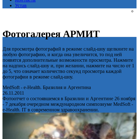
Устав
Фотогалерея АРМИТ
Для просмотра фотографий в режиме слайд-шоу щелкните на
любую фотографию, и когда она увеличится, то под ней
появятся дополнительные возможности просмотра. Нажмите
на надпись слайд-шоу и, при желании, нажмите на число от 1
до 5, что означает количество секунд просмотра каждой
фотографии в режиме слайд-шоу.
MedSoft - e-Health. Бразилия и Аргентина
26.11.2011
Фотоотчет о состоявшемся в Бразилии и Аргентине 26 ноября
- 7 декабря очередном международном симпозиуме MedSoft -
e-Health. IT в современном здравоохранении.