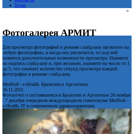
Устав
Фотогалерея АРМИТ
Для просмотра фотографий в режиме слайд-шоу щелкните на
любую фотографию, и когда она увеличится, то под ней
появятся дополнительные возможности просмотра. Нажмите
на надпись слайд-шоу и, при желании, нажмите на число от 1
до 5, что означает количество секунд просмотра каждой
фотографии в режиме слайд-шоу.
MedSoft - e-Health. Бразилия и Аргентина
26.11.2011
Фотоотчет о состоявшемся в Бразилии и Аргентине 26 ноября
- 7 декабря очередном международном симпозиуме MedSoft -
e-Health. IT в современном здравоохранении.