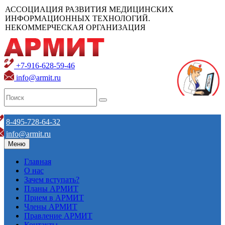
АССОЦИАЦИЯ РАЗВИТИЯ МЕДИЦИНСКИХ
ИНФОРМАЦИОННЫХ ТЕХНОЛОГИЙ.
НЕКОММЕРЧЕСКАЯ ОРГАНИЗАЦИЯ
+7-916-628-59-46
info@armit.ru
8-495-728-64-32
info@armit.ru
Меню
Главная
О нас
Зачем вступать?
Планы АРМИТ
Прием в АРМИТ
Члены АРМИТ
Правление АРМИТ
Контакты