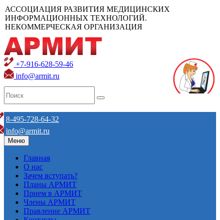
АССОЦИАЦИЯ РАЗВИТИЯ МЕДИЦИНСКИХ
ИНФОРМАЦИОННЫХ ТЕХНОЛОГИЙ.
НЕКОММЕРЧЕСКАЯ ОРГАНИЗАЦИЯ
+7-916-628-59-46
info@armit.ru
8-495-728-64-32
info@armit.ru
Меню
Главная
О нас
Зачем вступать?
Планы АРМИТ
Прием в АРМИТ
Члены АРМИТ
Правление АРМИТ
Контакты