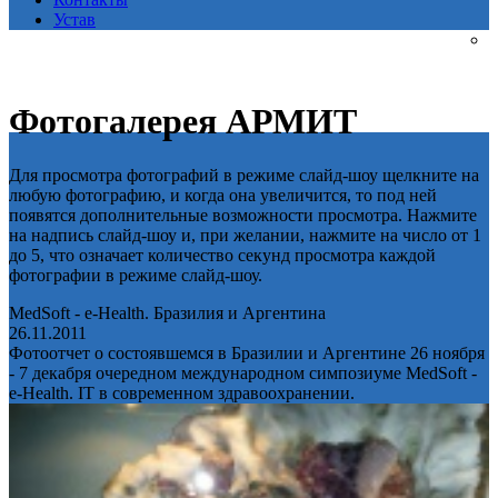
Устав
Фотогалерея АРМИТ
Для просмотра фотографий в режиме слайд-шоу щелкните на
любую фотографию, и когда она увеличится, то под ней
появятся дополнительные возможности просмотра. Нажмите
на надпись слайд-шоу и, при желании, нажмите на число от 1
до 5, что означает количество секунд просмотра каждой
фотографии в режиме слайд-шоу.
MedSoft - e-Health. Бразилия и Аргентина
26.11.2011
Фотоотчет о состоявшемся в Бразилии и Аргентине 26 ноября
- 7 декабря очередном международном симпозиуме MedSoft -
e-Health. IT в современном здравоохранении.