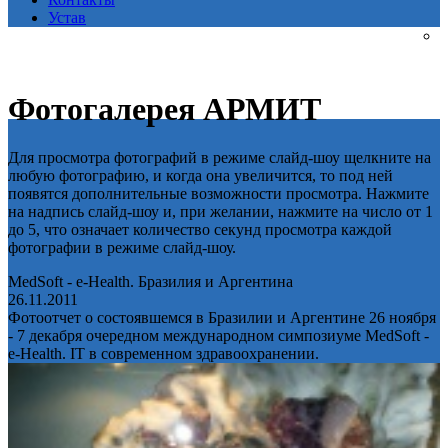
Устав
Фотогалерея АРМИТ
Для просмотра фотографий в режиме слайд-шоу щелкните на
любую фотографию, и когда она увеличится, то под ней
появятся дополнительные возможности просмотра. Нажмите
на надпись слайд-шоу и, при желании, нажмите на число от 1
до 5, что означает количество секунд просмотра каждой
фотографии в режиме слайд-шоу.
MedSoft - e-Health. Бразилия и Аргентина
26.11.2011
Фотоотчет о состоявшемся в Бразилии и Аргентине 26 ноября
- 7 декабря очередном международном симпозиуме MedSoft -
e-Health. IT в современном здравоохранении.