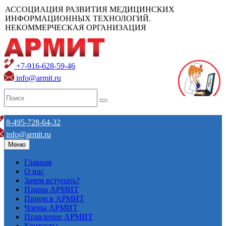
АССОЦИАЦИЯ РАЗВИТИЯ МЕДИЦИНСКИХ
ИНФОРМАЦИОННЫХ ТЕХНОЛОГИЙ.
НЕКОММЕРЧЕСКАЯ ОРГАНИЗАЦИЯ
+7-916-628-59-46
info@armit.ru
8-495-728-64-32
info@armit.ru
Меню
Главная
О нас
Зачем вступать?
Планы АРМИТ
Прием в АРМИТ
Члены АРМИТ
Правление АРМИТ
Контакты