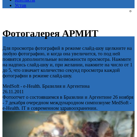
Устав
Фотогалерея АРМИТ
Для просмотра фотографий в режиме слайд-шоу щелкните на
любую фотографию, и когда она увеличится, то под ней
появятся дополнительные возможности просмотра. Нажмите
на надпись слайд-шоу и, при желании, нажмите на число от 1
до 5, что означает количество секунд просмотра каждой
фотографии в режиме слайд-шоу.
MedSoft - e-Health. Бразилия и Аргентина
26.11.2011
Фотоотчет о состоявшемся в Бразилии и Аргентине 26 ноября
- 7 декабря очередном международном симпозиуме MedSoft -
e-Health. IT в современном здравоохранении.