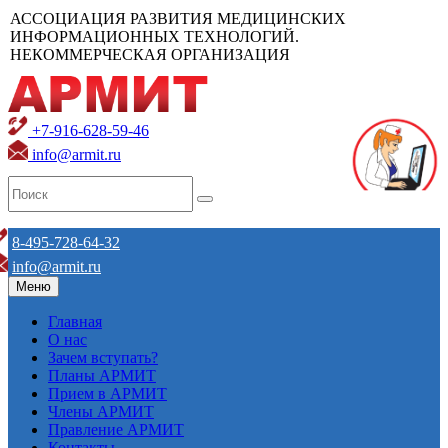
АССОЦИАЦИЯ РАЗВИТИЯ МЕДИЦИНСКИХ
ИНФОРМАЦИОННЫХ ТЕХНОЛОГИЙ.
НЕКОММЕРЧЕСКАЯ ОРГАНИЗАЦИЯ
+7-916-628-59-46
info@armit.ru
8-495-728-64-32
info@armit.ru
Меню
Главная
О нас
Зачем вступать?
Планы АРМИТ
Прием в АРМИТ
Члены АРМИТ
Правление АРМИТ
Контакты