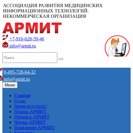
АССОЦИАЦИЯ РАЗВИТИЯ МЕДИЦИНСКИХ
ИНФОРМАЦИОННЫХ ТЕХНОЛОГИЙ.
НЕКОММЕРЧЕСКАЯ ОРГАНИЗАЦИЯ
+7-916-628-59-46
info@armit.ru
8-495-728-64-32
info@armit.ru
Меню
Главная
О нас
Зачем вступать?
Планы АРМИТ
Прием в АРМИТ
Члены АРМИТ
Правление АРМИТ
Контакты