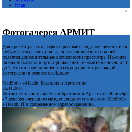
Устав
Фотогалерея АРМИТ
Для просмотра фотографий в режиме слайд-шоу щелкните на
любую фотографию, и когда она увеличится, то под ней
появятся дополнительные возможности просмотра. Нажмите
на надпись слайд-шоу и, при желании, нажмите на число от 1
до 5, что означает количество секунд просмотра каждой
фотографии в режиме слайд-шоу.
MedSoft - e-Health. Бразилия и Аргентина
26.11.2011
Фотоотчет о состоявшемся в Бразилии и Аргентине 26 ноября
- 7 декабря очередном международном симпозиуме MedSoft -
e-Health. IT в современном здравоохранении.