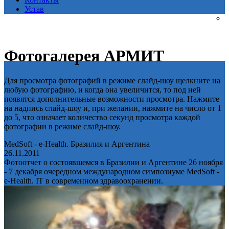
Устав
Фотогалерея АРМИТ
Для просмотра фотографий в режиме слайд-шоу щелкните на
любую фотографию, и когда она увеличится, то под ней
появятся дополнительные возможности просмотра. Нажмите
на надпись слайд-шоу и, при желании, нажмите на число от 1
до 5, что означает количество секунд просмотра каждой
фотографии в режиме слайд-шоу.
MedSoft - e-Health. Бразилия и Аргентина
26.11.2011
Фотоотчет о состоявшемся в Бразилии и Аргентине 26 ноября
- 7 декабря очередном международном симпозиуме MedSoft -
e-Health. IT в современном здравоохранении.