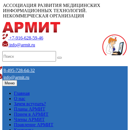
АССОЦИАЦИЯ РАЗВИТИЯ МЕДИЦИНСКИХ
ИНФОРМАЦИОННЫХ ТЕХНОЛОГИЙ.
НЕКОММЕРЧЕСКАЯ ОРГАНИЗАЦИЯ
+7-916-628-59-46
info@armit.ru
8-495-728-64-32
info@armit.ru
Меню
Главная
О нас
Зачем вступать?
Планы АРМИТ
Прием в АРМИТ
Члены АРМИТ
Правление АРМИТ
Контакты