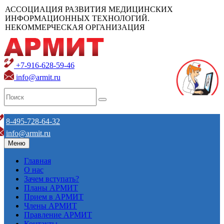
АССОЦИАЦИЯ РАЗВИТИЯ МЕДИЦИНСКИХ
ИНФОРМАЦИОННЫХ ТЕХНОЛОГИЙ.
НЕКОММЕРЧЕСКАЯ ОРГАНИЗАЦИЯ
+7-916-628-59-46
info@armit.ru
8-495-728-64-32
info@armit.ru
Меню
Главная
О нас
Зачем вступать?
Планы АРМИТ
Прием в АРМИТ
Члены АРМИТ
Правление АРМИТ
Контакты