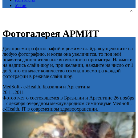
Устав
Фотогалерея АРМИТ
Для просмотра фотографий в режиме слайд-шоу щелкните на
любую фотографию, и когда она увеличится, то под ней
появятся дополнительные возможности просмотра. Нажмите
на надпись слайд-шоу и, при желании, нажмите на число от 1
до 5, что означает количество секунд просмотра каждой
фотографии в режиме слайд-шоу.
MedSoft - e-Health. Бразилия и Аргентина
26.11.2011
Фотоотчет о состоявшемся в Бразилии и Аргентине 26 ноября
- 7 декабря очередном международном симпозиуме MedSoft -
e-Health. IT в современном здравоохранении.