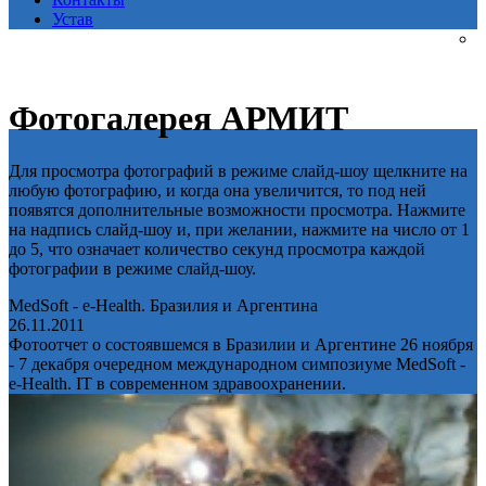
Устав
Фотогалерея АРМИТ
Для просмотра фотографий в режиме слайд-шоу щелкните на
любую фотографию, и когда она увеличится, то под ней
появятся дополнительные возможности просмотра. Нажмите
на надпись слайд-шоу и, при желании, нажмите на число от 1
до 5, что означает количество секунд просмотра каждой
фотографии в режиме слайд-шоу.
MedSoft - e-Health. Бразилия и Аргентина
26.11.2011
Фотоотчет о состоявшемся в Бразилии и Аргентине 26 ноября
- 7 декабря очередном международном симпозиуме MedSoft -
e-Health. IT в современном здравоохранении.