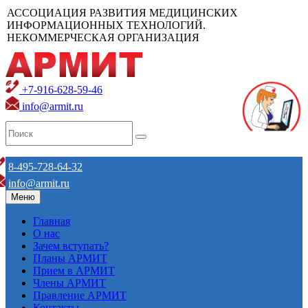
АССОЦИАЦИЯ РАЗВИТИЯ МЕДИЦИНСКИХ
ИНФОРМАЦИОННЫХ ТЕХНОЛОГИЙ.
НЕКОММЕРЧЕСКАЯ ОРГАНИЗАЦИЯ
+7-916-628-59-46
info@armit.ru
8-495-728-64-32
info@armit.ru
Меню
Главная
О нас
Зачем вступать?
Планы АРМИТ
Прием в АРМИТ
Члены АРМИТ
Правление АРМИТ
Контакты