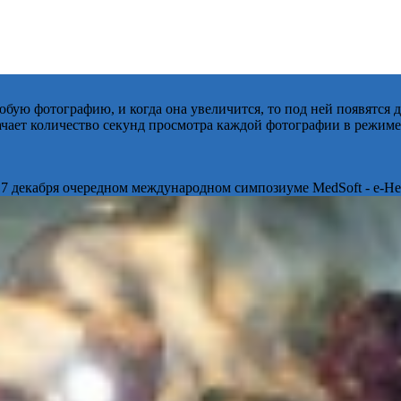
бую фотографию, и когда она увеличится, то под ней появятся
начает количество секунд просмотра каждой фотографии в режиме
 7 декабря очередном международном симпозиуме MedSoft - e-Hea