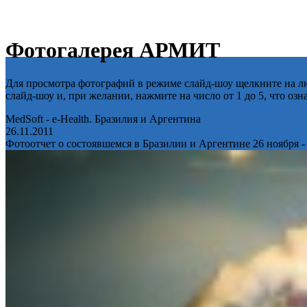
Фотогалерея АРМИТ
Для просмотра фотографий в режиме слайд-шоу щелкните на лю
слайд-шоу и, при желании, нажмите на число от 1 до 5, что оз
MedSoft - e-Health. Бразилия и Аргентина
26.11.2011
Фотоотчет о состоявшемся в Бразилии и Аргентине 26 ноября -