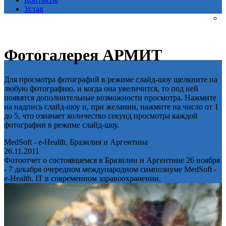
Устав
Фотогалерея АРМИТ
Для просмотра фотографий в режиме слайд-шоу щелкните на
любую фотографию, и когда она увеличится, то под ней
появятся дополнительные возможности просмотра. Нажмите
на надпись слайд-шоу и, при желании, нажмите на число от 1
до 5, что означает количество секунд просмотра каждой
фотографии в режиме слайд-шоу.
MedSoft - e-Health. Бразилия и Аргентина
26.11.2011
Фотоотчет о состоявшемся в Бразилии и Аргентине 26 ноября
- 7 декабря очередном международном симпозиуме MedSoft -
e-Health. IT в современном здравоохранении.