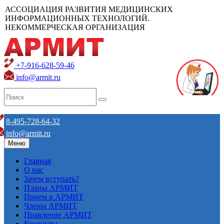
АССОЦИАЦИЯ РАЗВИТИЯ МЕДИЦИНСКИХ
ИНФОРМАЦИОННЫХ ТЕХНОЛОГИЙ.
НЕКОММЕРЧЕСКАЯ ОРГАНИЗАЦИЯ
+7-916-628-59-46
info@armit.ru
8-495-728-64-32
info@armit.ru
Меню
Главная
О нас
Зачем вступать?
Планы АРМИТ
Прием в АРМИТ
Члены АРМИТ
Правление АРМИТ
Контакты