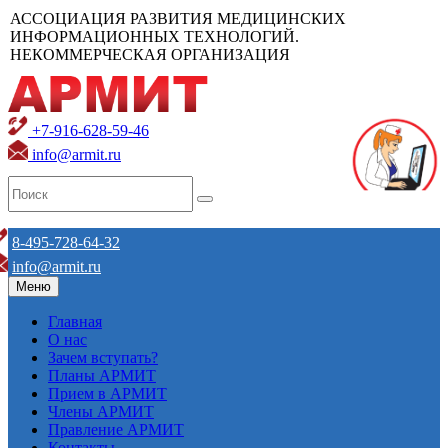
АССОЦИАЦИЯ РАЗВИТИЯ МЕДИЦИНСКИХ
ИНФОРМАЦИОННЫХ ТЕХНОЛОГИЙ.
НЕКОММЕРЧЕСКАЯ ОРГАНИЗАЦИЯ
+7-916-628-59-46
info@armit.ru
8-495-728-64-32
info@armit.ru
Меню
Главная
О нас
Зачем вступать?
Планы АРМИТ
Прием в АРМИТ
Члены АРМИТ
Правление АРМИТ
Контакты