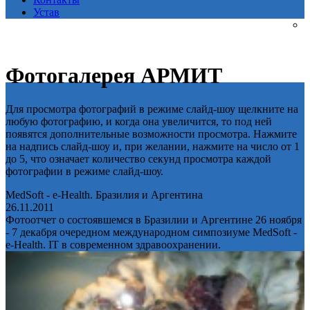
Устав
Фотогалерея АРМИТ
Для просмотра фотографий в режиме слайд-шоу щелкните на
любую фотографию, и когда она увеличится, то под ней
появятся дополнительные возможности просмотра. Нажмите
на надпись слайд-шоу и, при желании, нажмите на число от 1
до 5, что означает количество секунд просмотра каждой
фотографии в режиме слайд-шоу.
MedSoft - e-Health. Бразилия и Аргентина
26.11.2011
Фотоотчет о состоявшемся в Бразилии и Аргентине 26 ноября
- 7 декабря очередном международном симпозиуме MedSoft -
e-Health. IT в современном здравоохранении.