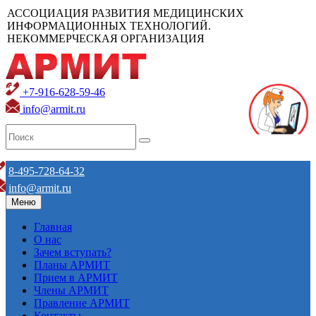
АССОЦИАЦИЯ РАЗВИТИЯ МЕДИЦИНСКИХ
ИНФОРМАЦИОННЫХ ТЕХНОЛОГИЙ.
НЕКОММЕРЧЕСКАЯ ОРГАНИЗАЦИЯ
+7-916-628-59-46
info@armit.ru
8-495-728-64-32
info@armit.ru
Меню
Главная
О нас
Зачем вступать?
Планы АРМИТ
Прием в АРМИТ
Члены АРМИТ
Правление АРМИТ
Контакты