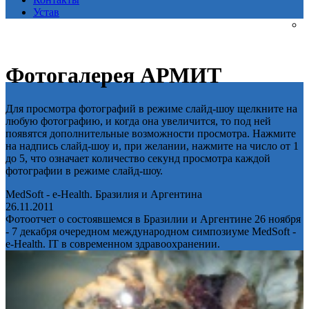
Устав
Фотогалерея АРМИТ
Для просмотра фотографий в режиме слайд-шоу щелкните на
любую фотографию, и когда она увеличится, то под ней
появятся дополнительные возможности просмотра. Нажмите
на надпись слайд-шоу и, при желании, нажмите на число от 1
до 5, что означает количество секунд просмотра каждой
фотографии в режиме слайд-шоу.
MedSoft - e-Health. Бразилия и Аргентина
26.11.2011
Фотоотчет о состоявшемся в Бразилии и Аргентине 26 ноября
- 7 декабря очередном международном симпозиуме MedSoft -
e-Health. IT в современном здравоохранении.