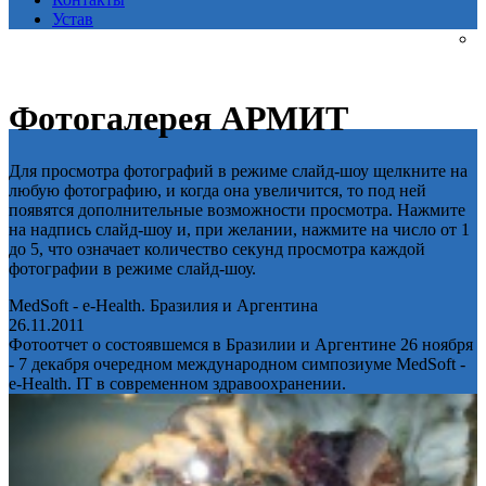
Устав
Фотогалерея АРМИТ
Для просмотра фотографий в режиме слайд-шоу щелкните на
любую фотографию, и когда она увеличится, то под ней
появятся дополнительные возможности просмотра. Нажмите
на надпись слайд-шоу и, при желании, нажмите на число от 1
до 5, что означает количество секунд просмотра каждой
фотографии в режиме слайд-шоу.
MedSoft - e-Health. Бразилия и Аргентина
26.11.2011
Фотоотчет о состоявшемся в Бразилии и Аргентине 26 ноября
- 7 декабря очередном международном симпозиуме MedSoft -
e-Health. IT в современном здравоохранении.