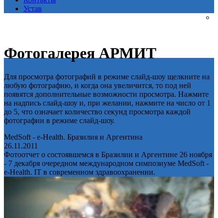
Устав
Фотогалерея АРМИТ
Для просмотра фотографий в режиме слайд-шоу щелкните на
любую фотографию, и когда она увеличится, то под ней
появятся дополнительные возможности просмотра. Нажмите
на надпись слайд-шоу и, при желании, нажмите на число от 1
до 5, что означает количество секунд просмотра каждой
фотографии в режиме слайд-шоу.
MedSoft - e-Health. Бразилия и Аргентина
26.11.2011
Фотоотчет о состоявшемся в Бразилии и Аргентине 26 ноября
- 7 декабря очередном международном симпозиуме MedSoft -
e-Health. IT в современном здравоохранении.