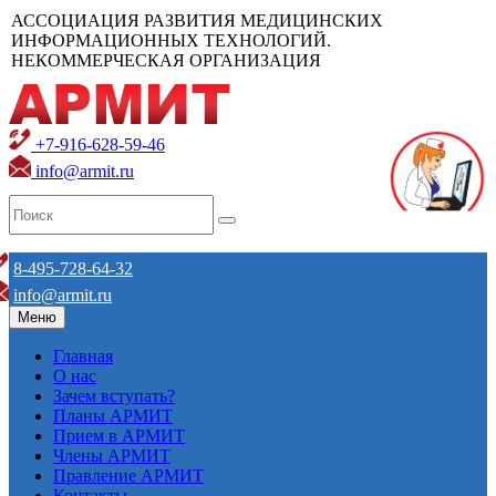
АССОЦИАЦИЯ РАЗВИТИЯ МЕДИЦИНСКИХ
ИНФОРМАЦИОННЫХ ТЕХНОЛОГИЙ.
НЕКОММЕРЧЕСКАЯ ОРГАНИЗАЦИЯ
+7-916-628-59-46
info@armit.ru
8-495-728-64-32
info@armit.ru
Меню
Главная
О нас
Зачем вступать?
Планы АРМИТ
Прием в АРМИТ
Члены АРМИТ
Правление АРМИТ
Контакты