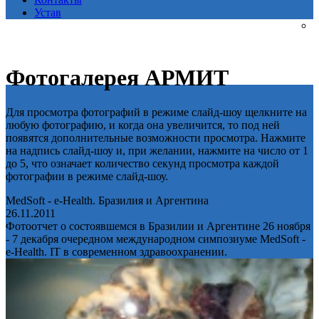
Устав
Фотогалерея АРМИТ
Для просмотра фотографий в режиме слайд-шоу щелкните на
любую фотографию, и когда она увеличится, то под ней
появятся дополнительные возможности просмотра. Нажмите
на надпись слайд-шоу и, при желании, нажмите на число от 1
до 5, что означает количество секунд просмотра каждой
фотографии в режиме слайд-шоу.
MedSoft - e-Health. Бразилия и Аргентина
26.11.2011
Фотоотчет о состоявшемся в Бразилии и Аргентине 26 ноября
- 7 декабря очередном международном симпозиуме MedSoft -
e-Health. IT в современном здравоохранении.