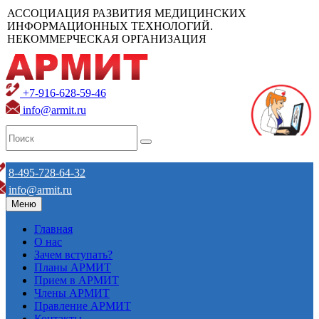
АССОЦИАЦИЯ РАЗВИТИЯ МЕДИЦИНСКИХ
ИНФОРМАЦИОННЫХ ТЕХНОЛОГИЙ.
НЕКОММЕРЧЕСКАЯ ОРГАНИЗАЦИЯ
+7-916-628-59-46
info@armit.ru
8-495-728-64-32
info@armit.ru
Меню
Главная
О нас
Зачем вступать?
Планы АРМИТ
Прием в АРМИТ
Члены АРМИТ
Правление АРМИТ
Контакты