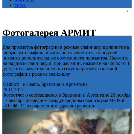
Устав
Фотогалерея АРМИТ
Для просмотра фотографий в режиме слайд-шоу щелкните на
любую фотографию, и когда она увеличится, то под ней
появятся дополнительные возможности просмотра. Нажмите
на надпись слайд-шоу и, при желании, нажмите на число от 1
до 5, что означает количество секунд просмотра каждой
фотографии в режиме слайд-шоу.
MedSoft - e-Health. Бразилия и Аргентина
26.11.2011
Фотоотчет о состоявшемся в Бразилии и Аргентине 26 ноября
- 7 декабря очередном международном симпозиуме MedSoft -
e-Health. IT в современном здравоохранении.