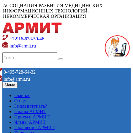
АССОЦИАЦИЯ РАЗВИТИЯ МЕДИЦИНСКИХ
ИНФОРМАЦИОННЫХ ТЕХНОЛОГИЙ.
НЕКОММЕРЧЕСКАЯ ОРГАНИЗАЦИЯ
+7-916-628-59-46
info@armit.ru
8-495-728-64-32
info@armit.ru
Меню
Главная
О нас
Зачем вступать?
Планы АРМИТ
Прием в АРМИТ
Члены АРМИТ
Правление АРМИТ
Контакты