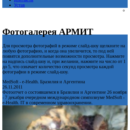
Устав
Фотогалерея АРМИТ
Для просмотра фотографий в режиме слайд-шоу щелкните на
любую фотографию, и когда она увеличится, то под ней
появятся дополнительные возможности просмотра. Нажмите
на надпись слайд-шоу и, при желании, нажмите на число от 1
до 5, что означает количество секунд просмотра каждой
фотографии в режиме слайд-шоу.
MedSoft - e-Health. Бразилия и Аргентина
26.11.2011
Фотоотчет о состоявшемся в Бразилии и Аргентине 26 ноября
- 7 декабря очередном международном симпозиуме MedSoft -
e-Health. IT в современном здравоохранении.