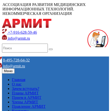
АССОЦИАЦИЯ РАЗВИТИЯ МЕДИЦИНСКИХ
ИНФОРМАЦИОННЫХ ТЕХНОЛОГИЙ.
НЕКОММЕРЧЕСКАЯ ОРГАНИЗАЦИЯ
+7-916-628-59-46
info@armit.ru
8-495-728-64-32
info@armit.ru
Меню
Главная
О нас
Зачем вступать?
Планы АРМИТ
Прием в АРМИТ
Члены АРМИТ
Правление АРМИТ
Контакты