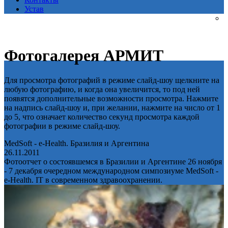
Устав
Фотогалерея АРМИТ
Для просмотра фотографий в режиме слайд-шоу щелкните на
любую фотографию, и когда она увеличится, то под ней
появятся дополнительные возможности просмотра. Нажмите
на надпись слайд-шоу и, при желании, нажмите на число от 1
до 5, что означает количество секунд просмотра каждой
фотографии в режиме слайд-шоу.
MedSoft - e-Health. Бразилия и Аргентина
26.11.2011
Фотоотчет о состоявшемся в Бразилии и Аргентине 26 ноября
- 7 декабря очередном международном симпозиуме MedSoft -
e-Health. IT в современном здравоохранении.