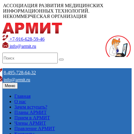
АССОЦИАЦИЯ РАЗВИТИЯ МЕДИЦИНСКИХ
ИНФОРМАЦИОННЫХ ТЕХНОЛОГИЙ.
НЕКОММЕРЧЕСКАЯ ОРГАНИЗАЦИЯ
+7-916-628-59-46
info@armit.ru
8-495-728-64-32
info@armit.ru
Меню
Главная
О нас
Зачем вступать?
Планы АРМИТ
Прием в АРМИТ
Члены АРМИТ
Правление АРМИТ
Контакты