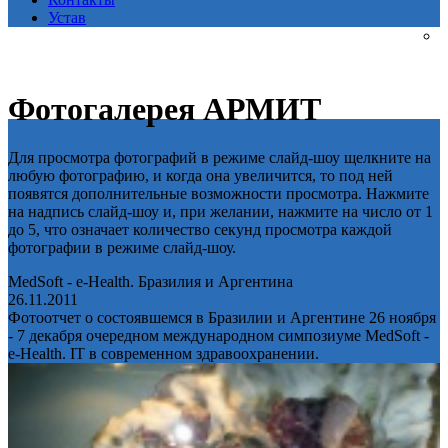
Устав
Фотогалерея АРМИТ
Для просмотра фотографий в режиме слайд-шоу щелкните на
любую фотографию, и когда она увеличится, то под ней
появятся дополнительные возможности просмотра. Нажмите
на надпись слайд-шоу и, при желании, нажмите на число от 1
до 5, что означает количество секунд просмотра каждой
фотографии в режиме слайд-шоу.
MedSoft - e-Health. Бразилия и Аргентина
26.11.2011
Фотоотчет о состоявшемся в Бразилии и Аргентине 26 ноября
- 7 декабря очередном международном симпозиуме MedSoft -
e-Health. IT в современном здравоохранении.