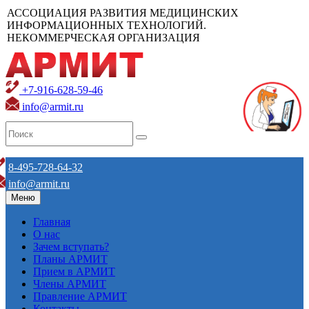
АССОЦИАЦИЯ РАЗВИТИЯ МЕДИЦИНСКИХ
ИНФОРМАЦИОННЫХ ТЕХНОЛОГИЙ.
НЕКОММЕРЧЕСКАЯ ОРГАНИЗАЦИЯ
+7-916-628-59-46
info@armit.ru
8-495-728-64-32
info@armit.ru
Меню
Главная
О нас
Зачем вступать?
Планы АРМИТ
Прием в АРМИТ
Члены АРМИТ
Правление АРМИТ
Контакты