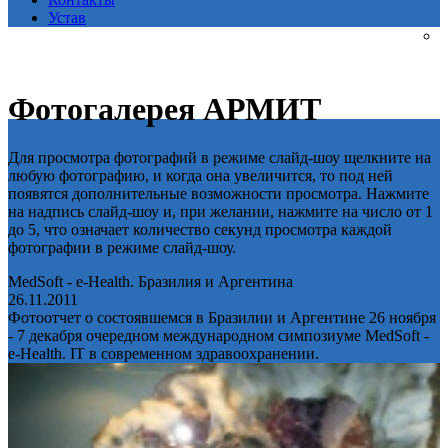
Устав
Фотогалерея АРМИТ
Для просмотра фотографий в режиме слайд-шоу щелкните на
любую фотографию, и когда она увеличится, то под ней
появятся дополнительные возможности просмотра. Нажмите
на надпись слайд-шоу и, при желании, нажмите на число от 1
до 5, что означает количество секунд просмотра каждой
фотографии в режиме слайд-шоу.
MedSoft - e-Health. Бразилия и Аргентина
26.11.2011
Фотоотчет о состоявшемся в Бразилии и Аргентине 26 ноября
- 7 декабря очередном международном симпозиуме MedSoft -
e-Health. IT в современном здравоохранении.