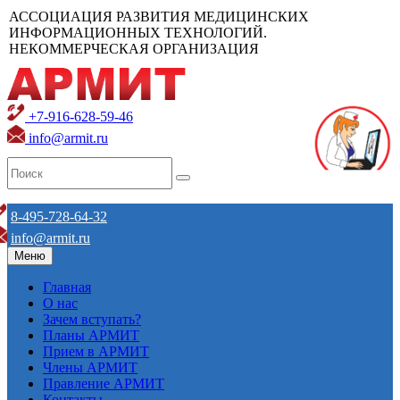
АССОЦИАЦИЯ РАЗВИТИЯ МЕДИЦИНСКИХ
ИНФОРМАЦИОННЫХ ТЕХНОЛОГИЙ.
НЕКОММЕРЧЕСКАЯ ОРГАНИЗАЦИЯ
+7-916-628-59-46
info@armit.ru
8-495-728-64-32
info@armit.ru
Меню
Главная
О нас
Зачем вступать?
Планы АРМИТ
Прием в АРМИТ
Члены АРМИТ
Правление АРМИТ
Контакты