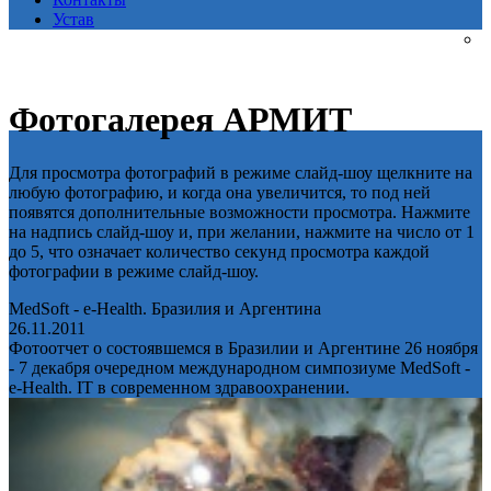
Устав
Фотогалерея АРМИТ
Для просмотра фотографий в режиме слайд-шоу щелкните на
любую фотографию, и когда она увеличится, то под ней
появятся дополнительные возможности просмотра. Нажмите
на надпись слайд-шоу и, при желании, нажмите на число от 1
до 5, что означает количество секунд просмотра каждой
фотографии в режиме слайд-шоу.
MedSoft - e-Health. Бразилия и Аргентина
26.11.2011
Фотоотчет о состоявшемся в Бразилии и Аргентине 26 ноября
- 7 декабря очередном международном симпозиуме MedSoft -
e-Health. IT в современном здравоохранении.