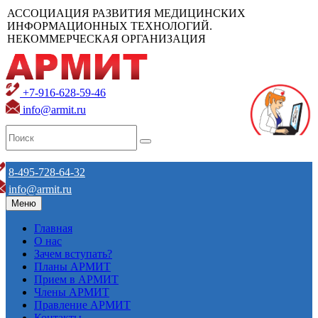
АССОЦИАЦИЯ РАЗВИТИЯ МЕДИЦИНСКИХ
ИНФОРМАЦИОННЫХ ТЕХНОЛОГИЙ.
НЕКОММЕРЧЕСКАЯ ОРГАНИЗАЦИЯ
+7-916-628-59-46
info@armit.ru
8-495-728-64-32
info@armit.ru
Меню
Главная
О нас
Зачем вступать?
Планы АРМИТ
Прием в АРМИТ
Члены АРМИТ
Правление АРМИТ
Контакты