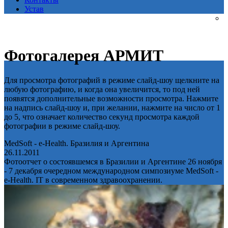
Устав
Фотогалерея АРМИТ
Для просмотра фотографий в режиме слайд-шоу щелкните на
любую фотографию, и когда она увеличится, то под ней
появятся дополнительные возможности просмотра. Нажмите
на надпись слайд-шоу и, при желании, нажмите на число от 1
до 5, что означает количество секунд просмотра каждой
фотографии в режиме слайд-шоу.
MedSoft - e-Health. Бразилия и Аргентина
26.11.2011
Фотоотчет о состоявшемся в Бразилии и Аргентине 26 ноября
- 7 декабря очередном международном симпозиуме MedSoft -
e-Health. IT в современном здравоохранении.