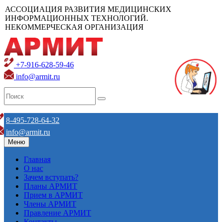
АССОЦИАЦИЯ РАЗВИТИЯ МЕДИЦИНСКИХ
ИНФОРМАЦИОННЫХ ТЕХНОЛОГИЙ.
НЕКОММЕРЧЕСКАЯ ОРГАНИЗАЦИЯ
+7-916-628-59-46
info@armit.ru
8-495-728-64-32
info@armit.ru
Меню
Главная
О нас
Зачем вступать?
Планы АРМИТ
Прием в АРМИТ
Члены АРМИТ
Правление АРМИТ
Контакты