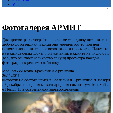
Устав
Фотогалерея АРМИТ
Для просмотра фотографий в режиме слайд-шоу щелкните на
любую фотографию, и когда она увеличится, то под ней
появятся дополнительные возможности просмотра. Нажмите
на надпись слайд-шоу и, при желании, нажмите на число от 1
до 5, что означает количество секунд просмотра каждой
фотографии в режиме слайд-шоу.
MedSoft - e-Health. Бразилия и Аргентина
26.11.2011
Фотоотчет о состоявшемся в Бразилии и Аргентине 26 ноября
- 7 декабря очередном международном симпозиуме MedSoft -
e-Health. IT в современном здравоохранении.