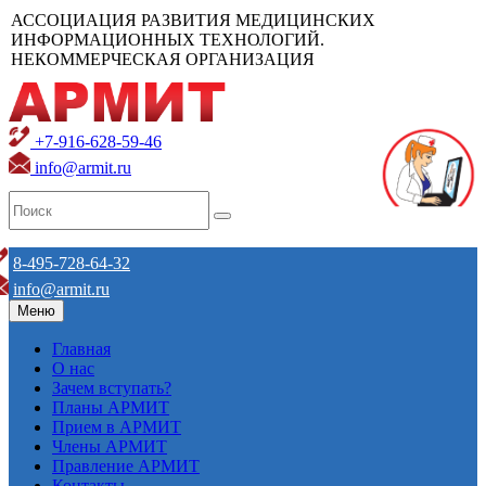
АССОЦИАЦИЯ РАЗВИТИЯ МЕДИЦИНСКИХ
ИНФОРМАЦИОННЫХ ТЕХНОЛОГИЙ.
НЕКОММЕРЧЕСКАЯ ОРГАНИЗАЦИЯ
+7-916-628-59-46
info@armit.ru
8-495-728-64-32
info@armit.ru
Меню
Главная
О нас
Зачем вступать?
Планы АРМИТ
Прием в АРМИТ
Члены АРМИТ
Правление АРМИТ
Контакты