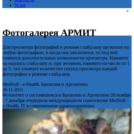
Устав
Фотогалерея АРМИТ
Для просмотра фотографий в режиме слайд-шоу щелкните на
любую фотографию, и когда она увеличится, то под ней
появятся дополнительные возможности просмотра. Нажмите
на надпись слайд-шоу и, при желании, нажмите на число от 1
до 5, что означает количество секунд просмотра каждой
фотографии в режиме слайд-шоу.
MedSoft - e-Health. Бразилия и Аргентина
26.11.2011
Фотоотчет о состоявшемся в Бразилии и Аргентине 26 ноября
- 7 декабря очередном международном симпозиуме MedSoft -
e-Health. IT в современном здравоохранении.