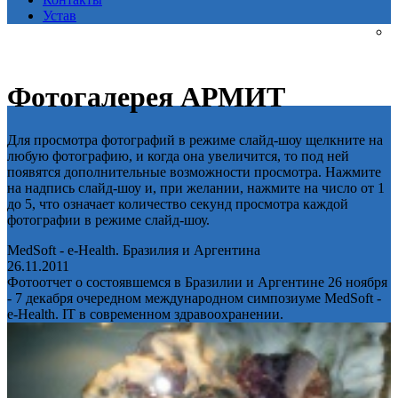
Устав
Фотогалерея АРМИТ
Для просмотра фотографий в режиме слайд-шоу щелкните на
любую фотографию, и когда она увеличится, то под ней
появятся дополнительные возможности просмотра. Нажмите
на надпись слайд-шоу и, при желании, нажмите на число от 1
до 5, что означает количество секунд просмотра каждой
фотографии в режиме слайд-шоу.
MedSoft - e-Health. Бразилия и Аргентина
26.11.2011
Фотоотчет о состоявшемся в Бразилии и Аргентине 26 ноября
- 7 декабря очередном международном симпозиуме MedSoft -
e-Health. IT в современном здравоохранении.