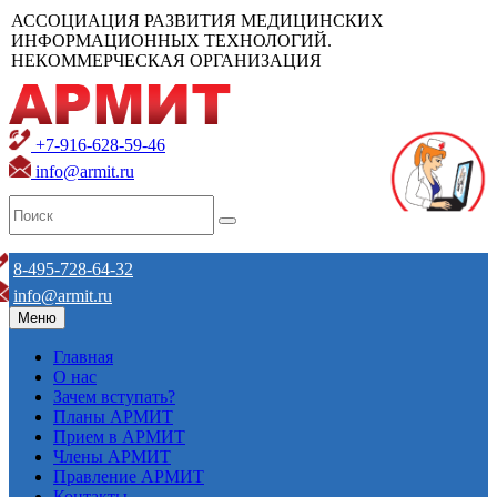
АССОЦИАЦИЯ РАЗВИТИЯ МЕДИЦИНСКИХ
ИНФОРМАЦИОННЫХ ТЕХНОЛОГИЙ.
НЕКОММЕРЧЕСКАЯ ОРГАНИЗАЦИЯ
+7-916-628-59-46
info@armit.ru
8-495-728-64-32
info@armit.ru
Меню
Главная
О нас
Зачем вступать?
Планы АРМИТ
Прием в АРМИТ
Члены АРМИТ
Правление АРМИТ
Контакты