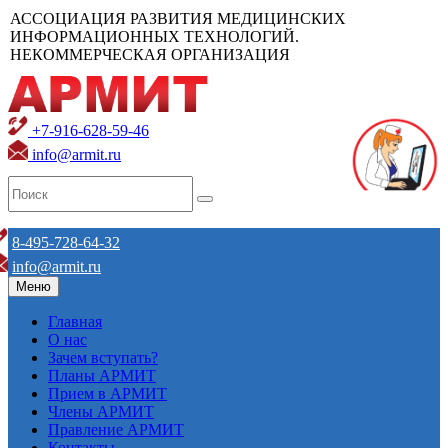
АССОЦИАЦИЯ РАЗВИТИЯ МЕДИЦИНСКИХ
ИНФОРМАЦИОННЫХ ТЕХНОЛОГИЙ.
НЕКОММЕРЧЕСКАЯ ОРГАНИЗАЦИЯ
+7-916-628-59-46
info@armit.ru
8-495-728-64-32
info@armit.ru
Меню
Главная
О нас
Зачем вступать?
Планы АРМИТ
Прием в АРМИТ
Члены АРМИТ
Правление АРМИТ
Контакты