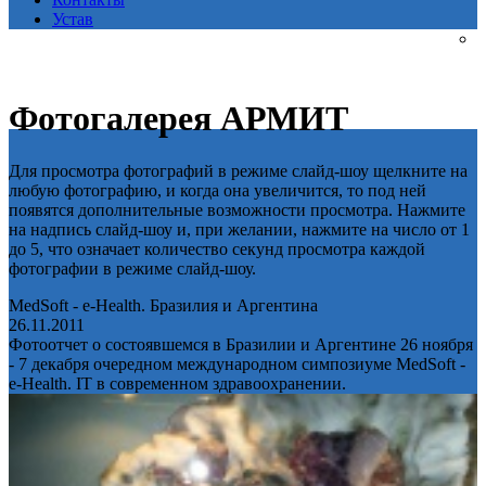
Устав
Фотогалерея АРМИТ
Для просмотра фотографий в режиме слайд-шоу щелкните на
любую фотографию, и когда она увеличится, то под ней
появятся дополнительные возможности просмотра. Нажмите
на надпись слайд-шоу и, при желании, нажмите на число от 1
до 5, что означает количество секунд просмотра каждой
фотографии в режиме слайд-шоу.
MedSoft - e-Health. Бразилия и Аргентина
26.11.2011
Фотоотчет о состоявшемся в Бразилии и Аргентине 26 ноября
- 7 декабря очередном международном симпозиуме MedSoft -
e-Health. IT в современном здравоохранении.