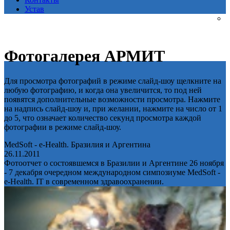
Устав
Фотогалерея АРМИТ
Для просмотра фотографий в режиме слайд-шоу щелкните на
любую фотографию, и когда она увеличится, то под ней
появятся дополнительные возможности просмотра. Нажмите
на надпись слайд-шоу и, при желании, нажмите на число от 1
до 5, что означает количество секунд просмотра каждой
фотографии в режиме слайд-шоу.
MedSoft - e-Health. Бразилия и Аргентина
26.11.2011
Фотоотчет о состоявшемся в Бразилии и Аргентине 26 ноября
- 7 декабря очередном международном симпозиуме MedSoft -
e-Health. IT в современном здравоохранении.