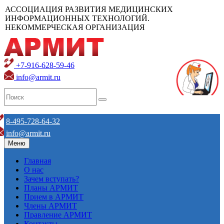
АССОЦИАЦИЯ РАЗВИТИЯ МЕДИЦИНСКИХ
ИНФОРМАЦИОННЫХ ТЕХНОЛОГИЙ.
НЕКОММЕРЧЕСКАЯ ОРГАНИЗАЦИЯ
+7-916-628-59-46
info@armit.ru
8-495-728-64-32
info@armit.ru
Меню
Главная
О нас
Зачем вступать?
Планы АРМИТ
Прием в АРМИТ
Члены АРМИТ
Правление АРМИТ
Контакты