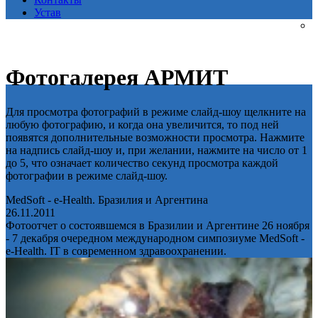
Устав
Фотогалерея АРМИТ
Для просмотра фотографий в режиме слайд-шоу щелкните на
любую фотографию, и когда она увеличится, то под ней
появятся дополнительные возможности просмотра. Нажмите
на надпись слайд-шоу и, при желании, нажмите на число от 1
до 5, что означает количество секунд просмотра каждой
фотографии в режиме слайд-шоу.
MedSoft - e-Health. Бразилия и Аргентина
26.11.2011
Фотоотчет о состоявшемся в Бразилии и Аргентине 26 ноября
- 7 декабря очередном международном симпозиуме MedSoft -
e-Health. IT в современном здравоохранении.