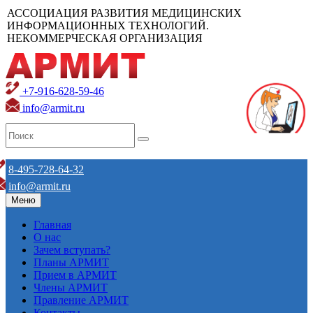
АССОЦИАЦИЯ РАЗВИТИЯ МЕДИЦИНСКИХ
ИНФОРМАЦИОННЫХ ТЕХНОЛОГИЙ.
НЕКОММЕРЧЕСКАЯ ОРГАНИЗАЦИЯ
+7-916-628-59-46
info@armit.ru
8-495-728-64-32
info@armit.ru
Меню
Главная
О нас
Зачем вступать?
Планы АРМИТ
Прием в АРМИТ
Члены АРМИТ
Правление АРМИТ
Контакты