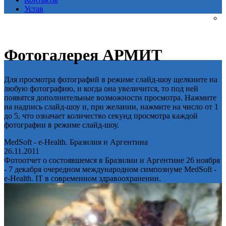
Устав
Фотогалерея АРМИТ
Для просмотра фотографий в режиме слайд-шоу щелкните на
любую фотографию, и когда она увеличится, то под ней
появятся дополнительные возможности просмотра. Нажмите
на надпись слайд-шоу и, при желании, нажмите на число от 1
до 5, что означает количество секунд просмотра каждой
фотографии в режиме слайд-шоу.
MedSoft - e-Health. Бразилия и Аргентина
26.11.2011
Фотоотчет о состоявшемся в Бразилии и Аргентине 26 ноября
- 7 декабря очередном международном симпозиуме MedSoft -
e-Health. IT в современном здравоохранении.