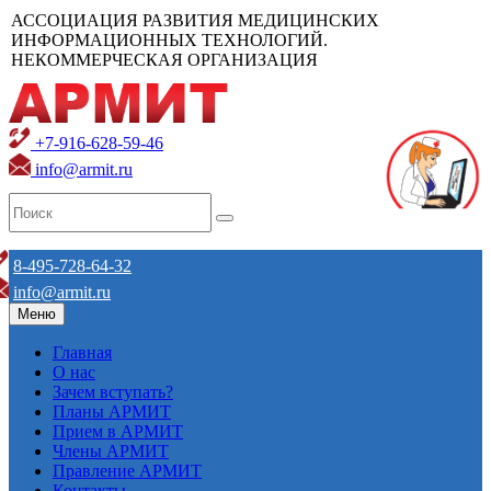
АССОЦИАЦИЯ РАЗВИТИЯ МЕДИЦИНСКИХ
ИНФОРМАЦИОННЫХ ТЕХНОЛОГИЙ.
НЕКОММЕРЧЕСКАЯ ОРГАНИЗАЦИЯ
+7-916-628-59-46
info@armit.ru
8-495-728-64-32
info@armit.ru
Меню
Главная
О нас
Зачем вступать?
Планы АРМИТ
Прием в АРМИТ
Члены АРМИТ
Правление АРМИТ
Контакты