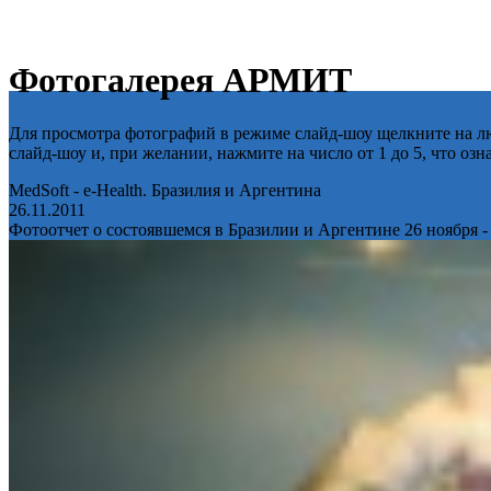
Фотогалерея АРМИТ
Для просмотра фотографий в режиме слайд-шоу щелкните на лю
слайд-шоу и, при желании, нажмите на число от 1 до 5, что оз
MedSoft - e-Health. Бразилия и Аргентина
26.11.2011
Фотоотчет о состоявшемся в Бразилии и Аргентине 26 ноября -