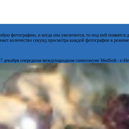
бую фотографию, и когда она увеличится, то под ней появятся
начает количество секунд просмотра каждой фотографии в режиме
 7 декабря очередном международном симпозиуме MedSoft - e-Hea