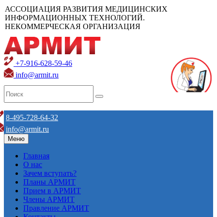
АССОЦИАЦИЯ РАЗВИТИЯ МЕДИЦИНСКИХ
ИНФОРМАЦИОННЫХ ТЕХНОЛОГИЙ.
НЕКОММЕРЧЕСКАЯ ОРГАНИЗАЦИЯ
+7-916-628-59-46
info@armit.ru
8-495-728-64-32
info@armit.ru
Меню
Главная
О нас
Зачем вступать?
Планы АРМИТ
Прием в АРМИТ
Члены АРМИТ
Правление АРМИТ
Контакты