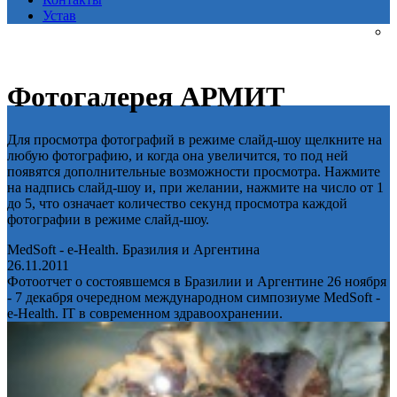
Устав
Фотогалерея АРМИТ
Для просмотра фотографий в режиме слайд-шоу щелкните на
любую фотографию, и когда она увеличится, то под ней
появятся дополнительные возможности просмотра. Нажмите
на надпись слайд-шоу и, при желании, нажмите на число от 1
до 5, что означает количество секунд просмотра каждой
фотографии в режиме слайд-шоу.
MedSoft - e-Health. Бразилия и Аргентина
26.11.2011
Фотоотчет о состоявшемся в Бразилии и Аргентине 26 ноября
- 7 декабря очередном международном симпозиуме MedSoft -
e-Health. IT в современном здравоохранении.