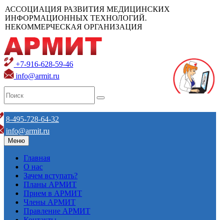
АССОЦИАЦИЯ РАЗВИТИЯ МЕДИЦИНСКИХ
ИНФОРМАЦИОННЫХ ТЕХНОЛОГИЙ.
НЕКОММЕРЧЕСКАЯ ОРГАНИЗАЦИЯ
+7-916-628-59-46
info@armit.ru
8-495-728-64-32
info@armit.ru
Меню
Главная
О нас
Зачем вступать?
Планы АРМИТ
Прием в АРМИТ
Члены АРМИТ
Правление АРМИТ
Контакты