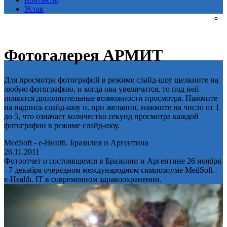
Устав
Фотогалерея АРМИТ
Для просмотра фотографий в режиме слайд-шоу щелкните на
любую фотографию, и когда она увеличится, то под ней
появятся дополнительные возможности просмотра. Нажмите
на надпись слайд-шоу и, при желании, нажмите на число от 1
до 5, что означает количество секунд просмотра каждой
фотографии в режиме слайд-шоу.
MedSoft - e-Health. Бразилия и Аргентина
26.11.2011
Фотоотчет о состоявшемся в Бразилии и Аргентине 26 ноября
- 7 декабря очередном международном симпозиуме MedSoft -
e-Health. IT в современном здравоохранении.