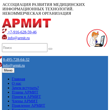
АССОЦИАЦИЯ РАЗВИТИЯ МЕДИЦИНСКИХ
ИНФОРМАЦИОННЫХ ТЕХНОЛОГИЙ.
НЕКОММЕРЧЕСКАЯ ОРГАНИЗАЦИЯ
+7-916-628-59-46
info@armit.ru
8-495-728-64-32
info@armit.ru
Меню
Главная
О нас
Зачем вступать?
Планы АРМИТ
Прием в АРМИТ
Члены АРМИТ
Правление АРМИТ
Контакты