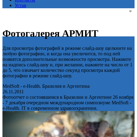
Устав
Фотогалерея АРМИТ
Для просмотра фотографий в режиме слайд-шоу щелкните на
любую фотографию, и когда она увеличится, то под ней
появятся дополнительные возможности просмотра. Нажмите
на надпись слайд-шоу и, при желании, нажмите на число от 1
до 5, что означает количество секунд просмотра каждой
фотографии в режиме слайд-шоу.
MedSoft - e-Health. Бразилия и Аргентина
26.11.2011
Фотоотчет о состоявшемся в Бразилии и Аргентине 26 ноября
- 7 декабря очередном международном симпозиуме MedSoft -
e-Health. IT в современном здравоохранении.